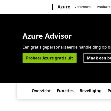
Microsoft
Azure
Verkennen
Producte
Azure Advisor
Een gratis gepersonaliseerde handleiding op b
Probeer Azure gratis uit
Maak een be
Overzicht
Functies
Beveiliging
P