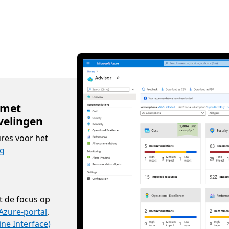
 met
velingen
res voor het
ng
 de focus op
Azure-portal
,
ne Interface)