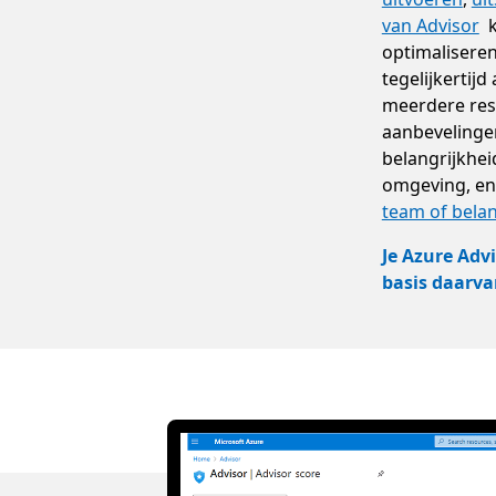
van Advisor
k
optimaliseren
tegelijkertij
meerdere reso
aanbevelinge
belangrijkhei
omgeving, en
team of bel
Je Azure Adv
basis daarv