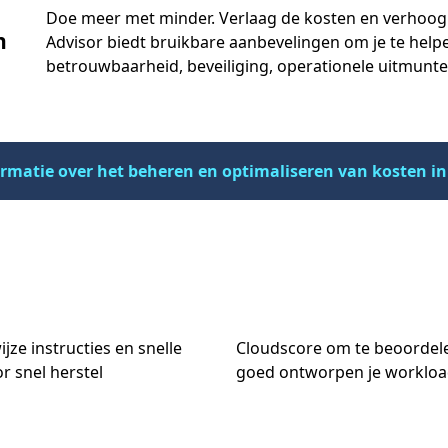
Doe meer met minder. Verlaag de kosten en verhoog d
n
Advisor biedt bruikbare aanbevelingen om je te help
betrouwbaarheid, beveiliging, operationele uitmunte
rmatie over het beheren en optimaliseren van kosten in
jze instructies en snelle
Cloudscore om te beoordel
or snel herstel
goed ontworpen je workload