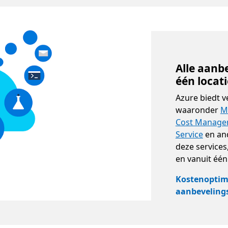
Alle aanb
één locat
Azure biedt v
waaronder
M
Cost Manage
Service
en and
deze services
en vanuit één
Kostenoptima
aanbeveling