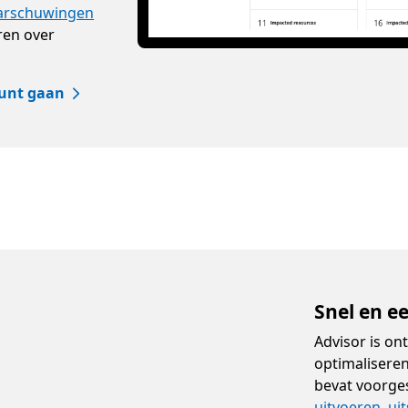
arschuwingen
ren over
kunt gaan
Snel en e
Advisor is on
optimaliseren
bevat voorges
uitvoeren
,
ui