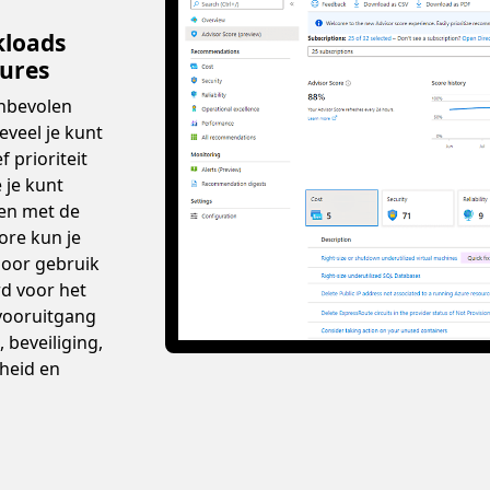
kloads
ures
anbevolen
veel je kunt
 prioriteit
 je kunt
ren met de
ore kun je
door gebruik
d voor het
vooruitgang
 beveiliging,
heid en