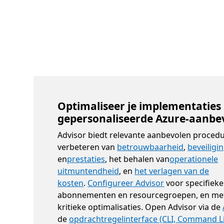
Optimaliseer je implementaties
gepersonaliseerde Azure-aanbe
Advisor biedt relevante aanbevolen procedu
verbeteren van
betrouwbaarheid
,
beveiligi
en
prestaties
, het behalen van
operationele
uitmuntendheid
, en
het verlagen van de
kosten
.
Configureer Advisor
voor specifieke
abonnementen en resourcegroepen, en met
kritieke optimalisaties. Open Advisor via de
de
opdrachtregelinterface (CLI, Command Li