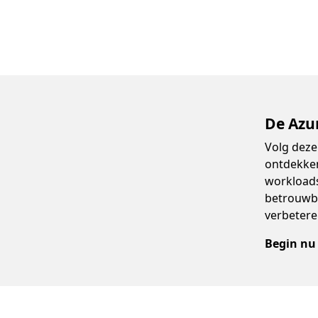
De Azur
Volg deze
ontdekken
workloads
betrouwba
verbetere
Begin nu