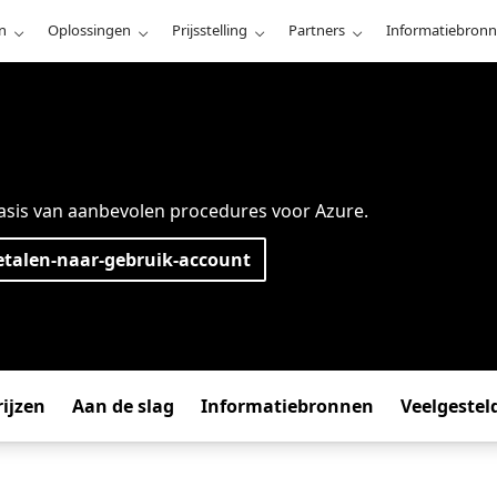
n
Oplossingen
Prijsstelling
Partners
Informatiebron
asis van aanbevolen procedures voor Azure.
talen-naar-gebruik-account
rijzen
Aan de slag
Informatiebronnen
Veelgestel