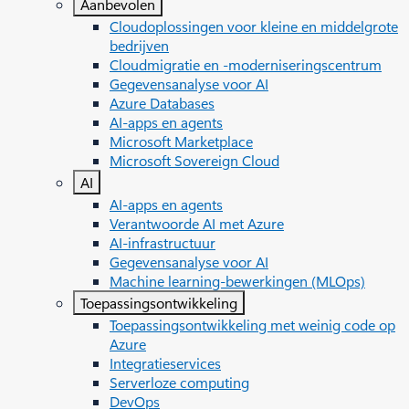
Aanbevolen
Cloudoplossingen voor kleine en middelgrote
bedrijven
Cloudmigratie en -moderniseringscentrum
Gegevensanalyse voor AI
Azure Databases
AI-apps en agents
Microsoft Marketplace
Microsoft Sovereign Cloud
AI
AI-apps en agents
Verantwoorde AI met Azure
AI-infrastructuur
Gegevensanalyse voor AI
Machine learning-bewerkingen (MLOps)
Toepassingsontwikkeling
Toepassingsontwikkeling met weinig code op
Azure
Integratieservices
Serverloze computing
DevOps