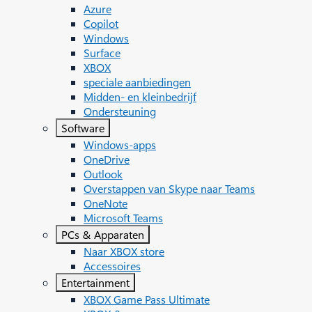
Azure
Copilot
Windows
Surface
XBOX
speciale aanbiedingen
Midden- en kleinbedrijf
Ondersteuning
Software
Windows-apps
OneDrive
Outlook
Overstappen van Skype naar Teams
OneNote
Microsoft Teams
PCs & Apparaten
Naar XBOX store
Accessoires
Entertainment
XBOX Game Pass Ultimate