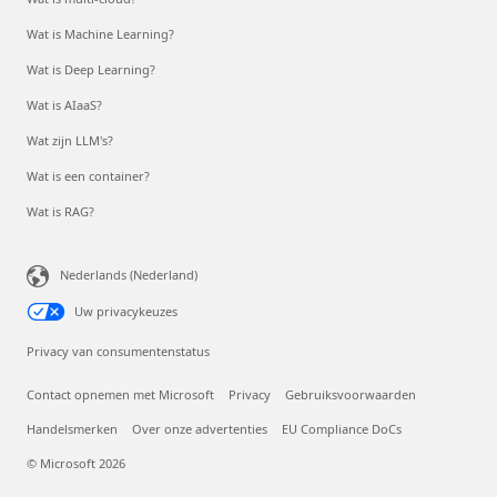
Wat is Machine Learning?
Wat is Deep Learning?
Wat is AIaaS?
Wat zijn LLM's?
Wat is een container?
Wat is RAG?
Nederlands (Nederland)
Uw privacykeuzes
Privacy van consumentenstatus
Contact opnemen met Microsoft
Privacy
Gebruiksvoorwaarden
Handelsmerken
Over onze advertenties
EU Compliance DoCs
© Microsoft 2026