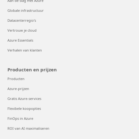
Aan de slag met Azure
Globale infrastructuur
Datacenterregio's
Vertrouw je cloud
Azure Essentials
Verhalen van klanten
Producten en prijzen
Producten
Azure-prijzen
Gratis Azure-services
Flexibele koopopties
FinOps in Azure
ROI van AI maximaliseren