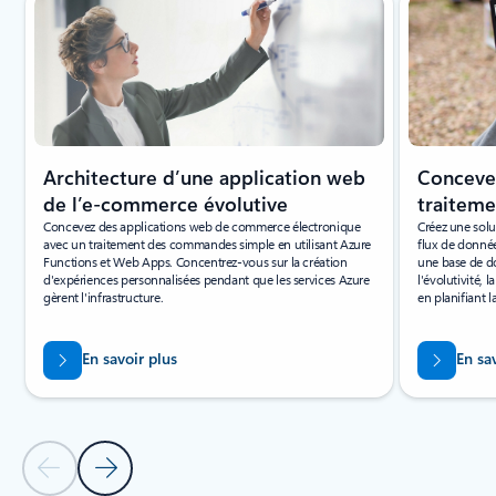
Architecture d’une application web
Concevez
de l’e-commerce évolutive
traitem
Concevez des applications web de commerce électronique
Créez une solu
avec un traitement des commandes simple en utilisant Azure
flux de données
Functions et Web Apps. Concentrez-vous sur la création
une base de do
d'expériences personnalisées pendant que les services Azure
l'évolutivité, 
gèrent l'infrastructure.
en planifiant la
En savoir plus
En sa
Diapositive précédente
Diapositive suivante