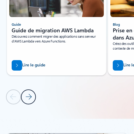
Blog
Guide
Prise en
Guide de migration AWS Lambda
dans Azu
Découvrez comment migrer des applications sans serveur
d'AWS Lambda vers Azure Functions.
Créez des outil
contexte de m
Lire le guide
Lire l
Diapositive précédente
Diapositive suivante
Retour aux contrôles de navigation du carrousel