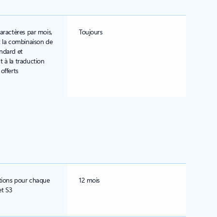
caractères par mois,
Toujours
t la combinaison de
ndard et
 à la traduction
offerts
tions pour chaque
12 mois
et S3