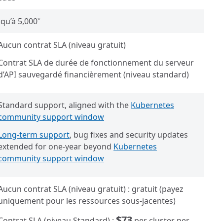
squ’à 5,000
*
Aucun contrat SLA (niveau gratuit)
Contrat SLA de durée de fonctionnement du serveur
d’API sauvegardé financièrement (niveau standard)
Standard support, aligned with the
Kubernetes
community support window
Long-term support
, bug fixes and security updates
extended for one-year beyond
Kubernetes
community support window
Aucun contrat SLA (niveau gratuit) : gratuit (payez
uniquement pour les ressources sous-jacentes)
$73
Contrat SLA (niveau Standard) :
per cluster per