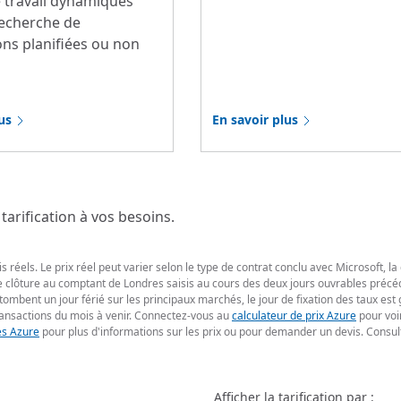
 travail dynamiques
recherche de
ons planifiées ou non
us
En savoir plus
tarification à vos besoins.
 réels. Le prix réel peut varier selon le type de contrat conclu avec Microsoft, la
 de clôture au comptant de Londres saisis au cours des deux jours ouvrables précéd
 tombent un jour férié sur les principaux marchés, le jour de fixation des taux es
ransactions du mois à venir. Connectez-vous au
calculateur de prix Azure
pour voir
es Azure
pour plus d'informations sur les prix ou pour demander un devis. Consul
Afficher la tarification par :