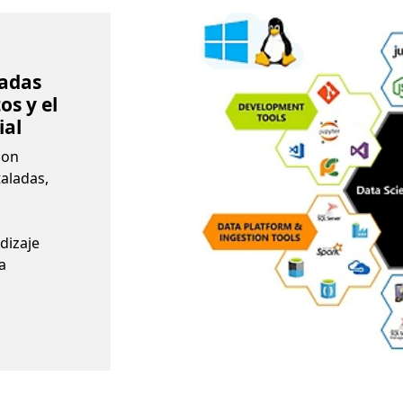
radas
os y el
ial
son
aladas,
dizaje
a