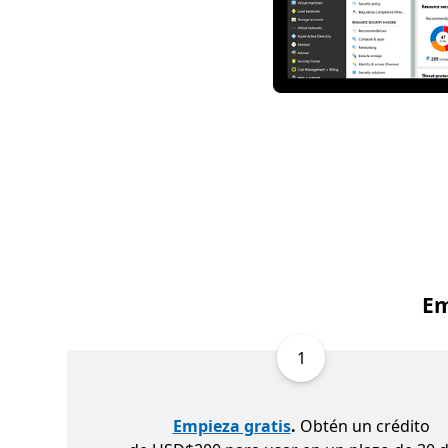
Em
1
Empieza gratis
.
Obtén un crédito