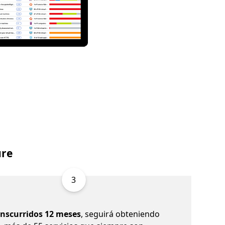
ure
3
anscurridos 12 meses
, seguirá obteniendo