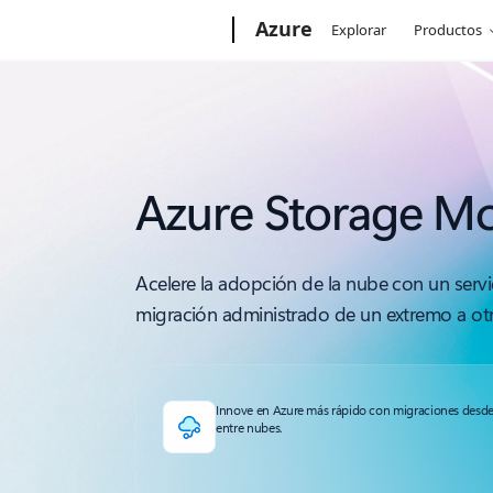
Microsoft
Azure
Explorar
Productos
Azure Storage M
Acelere la adopción de la nube con un servi
migración administrado de un extremo a ot
Innove en Azure más rápido con migraciones desde 
entre nubes.