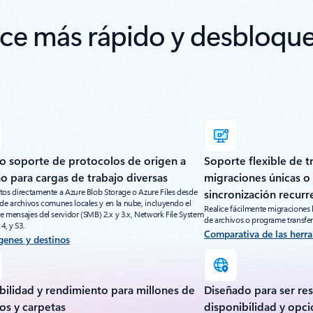
e más rápido y desbloquee
o soporte de protocolos de origen a
Soporte flexible de t
o para cargas de trabajo diversas
migraciones únicas o
tos directamente a Azure Blob Storage o Azure Files desde
sincronización recurr
 de archivos comunes locales y en la nube, incluyendo el
Realice fácilmente migraciones 
e mensajes del servidor (SMB) 2.x y 3.x, Network File System
de archivos o programe transfer
4, y S3.
Comparativa de las herr
genes y destinos
bilidad y rendimiento para millones de
Diseñado para ser res
os y carpetas
disponibilidad y opc