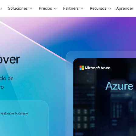
Soluciones
Precios
Partners
Recursos
Aprender
over
cio de
ro
entornos locales y