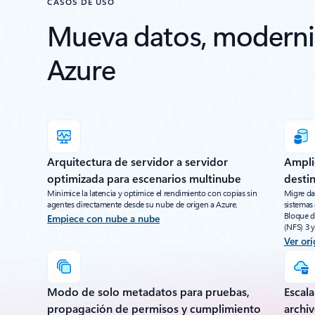
CASOS DE USO
Mueva datos, modernic
Azure
Arquitectura de servidor a servidor
Ampli
optimizada para escenarios multinube
destin
Minimice la latencia y optimice el rendimiento con copias sin
Migre da
agentes directamente desde su nube de origen a Azure.
sistemas
Bloque d
Empiece con nube a nube
(NFS) 3 y 
Ver orí
Modo de solo metadatos para pruebas,
Escala
propagación de permisos y cumplimiento
archiv