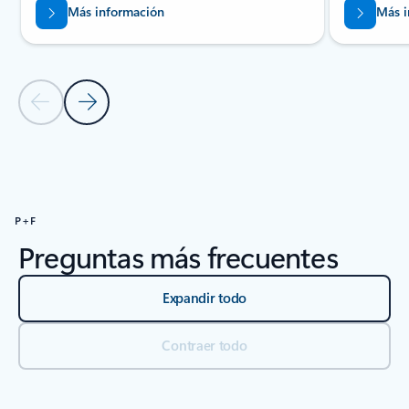
Más información
Más i
Diapositiva anterior
Diapositiva siguiente
Volver a RECURSOS
P+F
Preguntas más frecuentes
Expandir todo
Contraer todo