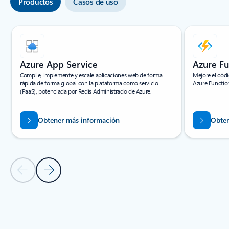
Productos
Casos de uso
Mostrando diapositiva 1 de 6
Azure App Service
Azure Fu
Compile, implemente y escale aplicaciones web de forma
Mejore el códi
rápida de forma global con la plataforma como servicio
Azure Functio
(PaaS), potenciada por Redis Administrado de Azure.
Obtener más información
Obten
Diapositiva anterior
Diapositiva siguiente
Volver a pestañas
Volver a la pestaña PRODUCTOS RELACIONADOS: Productos