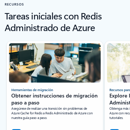
RECURSOS
Tareas iniciales con Redis
Administrado de Azure
Mostrando diapositiva 1 de 6
Herramientas de migración
Recursos para
Obtener instrucciones de migración
Explore 
paso a paso
Adminis
Asegúrese de realizar una transición sin problemas de
Obtenga más i
Azure Cache for Redis a Redis Administrado de Azure con
Azure con recu
nuestra guía paso a paso.
tutoriales.