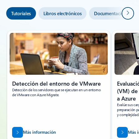
Siguie
Tutoriales
Libros electrónicos
Documentación y apr
Mostrando diapositiva 1 de 6
Detección del entorno de VMware
Evaluaci
Detección de los servidores que se ejecutan en un entorno
(VM) de
de VMware con Azure Migrate.
a Azure
Evalúe sus car
preparación pa
y complejidad
Más información
Más i