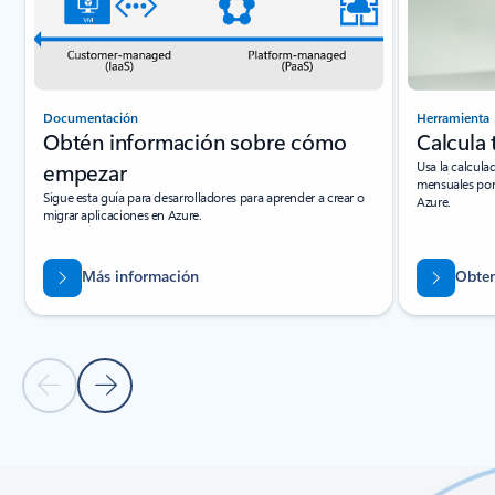
Documentación
Herramienta
Obtén información sobre cómo
Calcula 
empezar
Usa la calcula
mensuales por
Sigue esta guía para desarrolladores para aprender a crear o
Azure.
migrar aplicaciones en Azure.
Más información
Obten
Diapositiva anterior
Diapositiva siguiente
Volver a pestañas
Volver a los controles de navegación de carrusel