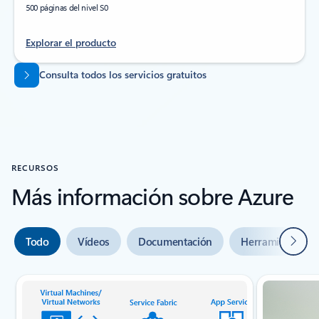
500 páginas del nivel S0
Explorar el producto
Volver a las pestañas
Consulta todos los servicios gratuitos
RECURSOS
Más información sobre Azure
Siguie
Todo
Vídeos
Documentación
Herramientas
Indicador {0} de {1} diapositivas