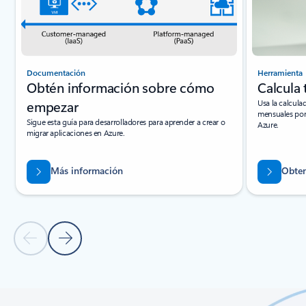
Documentación
Herramienta
Obtén información sobre cómo
Calcula 
empezar
Usa la calcula
mensuales por
Sigue esta guía para desarrolladores para aprender a crear o
Azure.
migrar aplicaciones en Azure.
Más información
Obten
Diapositiva anterior
Diapositiva siguiente
Volver a pestañas
Volver a los controles de navegación de carrusel