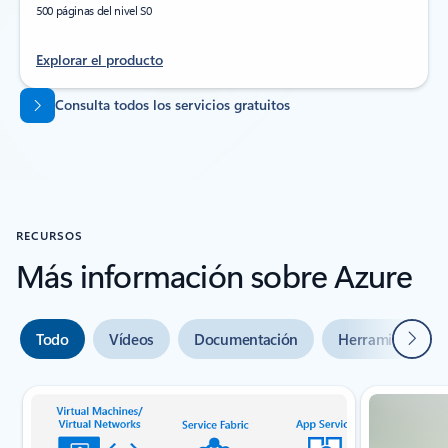
500 páginas del nivel S0
Explorar el producto
Volver a las pestañas
Consulta todos los servicios gratuitos
RECURSOS
Más información sobre Azure
Siguie
Todo
Vídeos
Documentación
Herramientas
Indicador {0} de {1} diapositivas