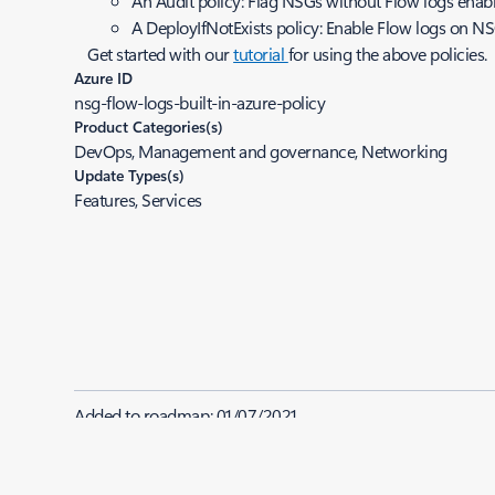
An Audit policy: Flag NSGs without Flow logs ena
A DeployIfNotExists policy: Enable Flow logs on N
Get started with our
tutorial
for using the above policies.
Azure ID
nsg-flow-logs-built-in-azure-policy
Product Categories(s)
DevOps, Management and governance, Networking
Update Types(s)
Features, Services
Added to roadmap:
01/07/2021
|
Last modified:
01/07/2021
Share