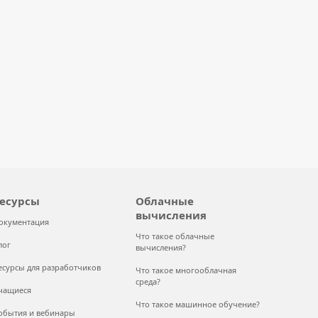
есурсы
Облачные
вычисления
окументация
Что такое облачные
лог
вычисления?
есурсы для разработчиков
Что такое многооблачная
среда?
чащиеся
Что такое машинное обучение?
обытия и вебинары