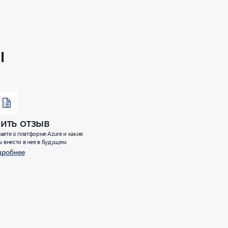
ы
ить отзыв
аете о платформе Azure и какие
 внести в нее в будущем.
дробнее