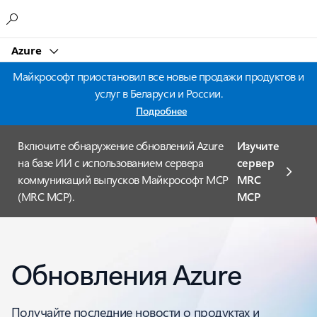
Microsoft
Azure
Майкрософт приостановил все новые продажи продуктов и
услуг в Беларуси и России.
Подробнее
Включите обнаружение обновлений Azure
Изучите
на базе ИИ с использованием сервера
сервер
коммуникаций выпусков Майкрософт MCP
MRC
(MRC MCP).
MCP
Обновления Azure
Получайте последние новости о продуктах и