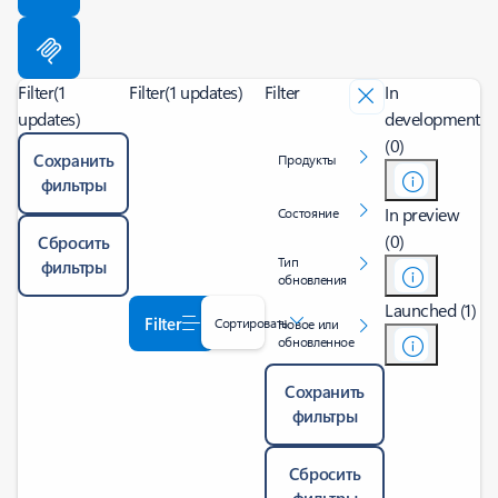
Filter
(1
Filter
(1 updates)
Filter
In
updates)
development
(0)
Сохранить
Продукты
фильтры
In preview
Состояние
(0)
Сбросить
Тип
фильтры
обновления
Launched (1)
Filter
Сортировать
Новое или
обновленное
Сохранить
фильтры
Сбросить