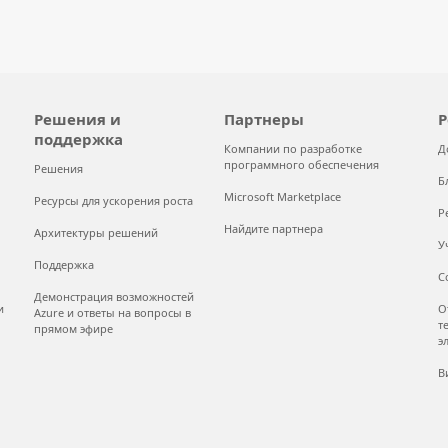
Решения и
Партнеры
Р
поддержка
Компании по разработке
Д
программного обеспечения
Решения
Б
Microsoft Marketplace
Ресурсы для ускорения роста
Р
Найдите партнера
Архитектуры решений
У
Поддержка
С
Демонстрация возможностей
и
О
Azure и ответы на вопросы в
т
прямом эфире
э
В