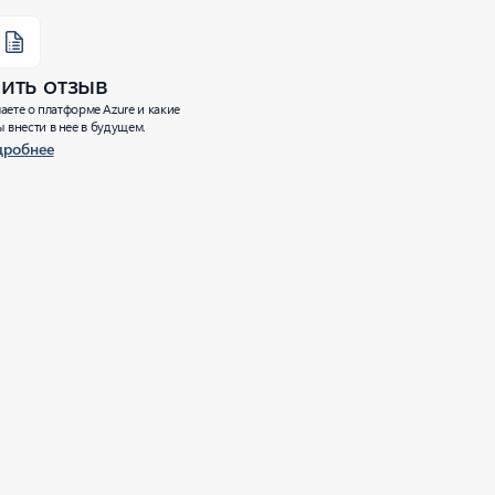
ить отзыв
аете о платформе Azure и какие
 внести в нее в будущем.
дробнее