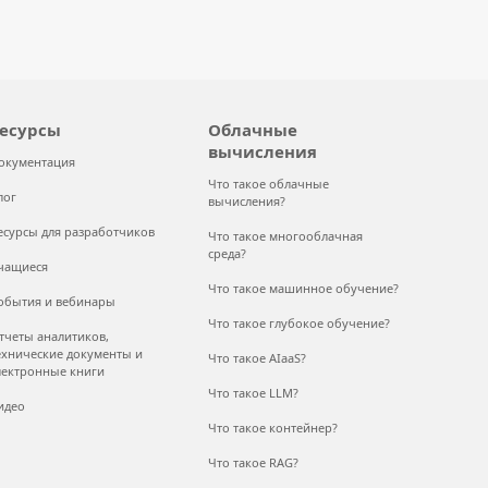
есурсы
Облачные
вычисления
окументация
Что такое облачные
лог
вычисления?
есурсы для разработчиков
Что такое многооблачная
среда?
чащиеся
Что такое машинное обучение?
обытия и вебинары
Что такое глубокое обучение?
тчеты аналитиков,
ехнические документы и
Что такое AIaaS?
лектронные книги
Что такое LLM?
идео
Что такое контейнер?
Что такое RAG?