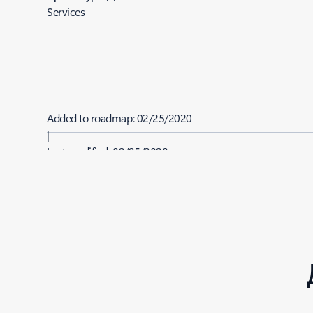
Services
Added to roadmap:
02/25/2020
|
Last modified:
02/25/2020
Share