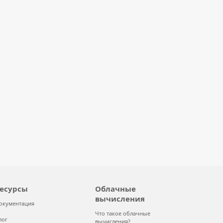
есурсы
Облачные
вычисления
окументация
Что такое облачные
лог
вычисления?