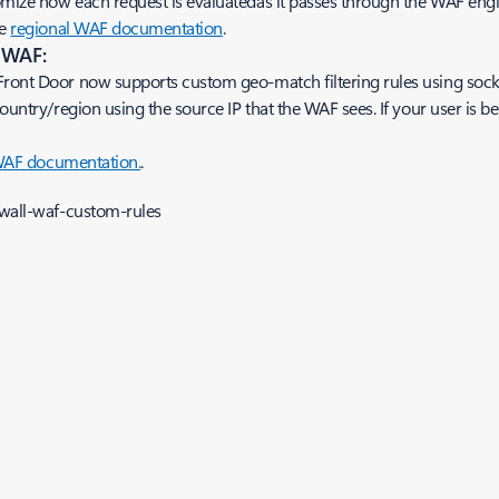
omize how each request is evaluatedas it passes through the WAF engi
he
regional WAF documentation
.
l WAF:
Front Door now supports custom geo-match filtering rules using socke
ountry/region using the source IP that the WAF sees. If your user is be
WAF documentation.
.
ewall-waf-custom-rules