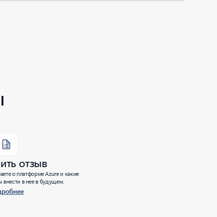
ы
ить отзыв
аете о платформе Azure и какие
 внести в нее в будущем.
дробнее