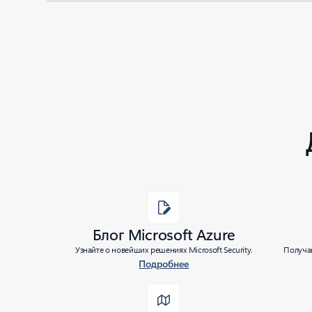
Added to roadmap:
09/20/2022
|
Last modified:
09/20/2022
Share
Блог Microsoft Azure
Узнайте о новейших решениях Microsoft Security.
Получай
Подробнее