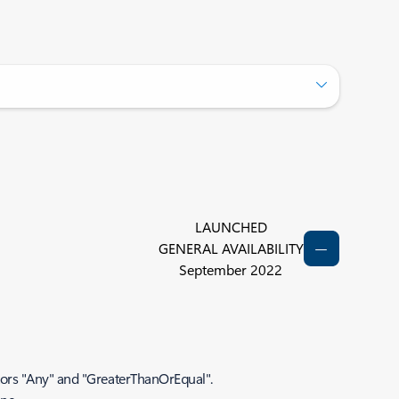
LAUNCHED
GENERAL AVAILABILITY
September 2022
tors "Any" and "GreaterThanOrEqual".