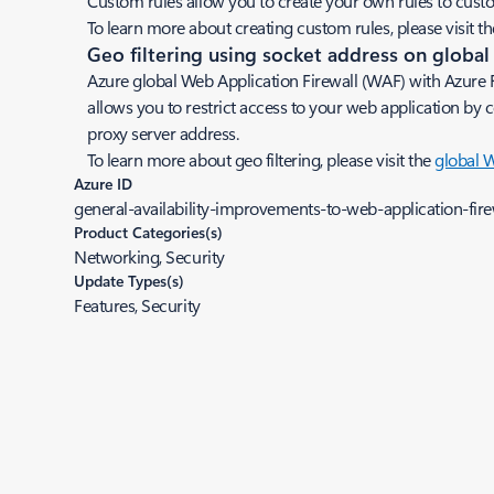
Custom rules allow you to create your own rules to cust
To learn more about creating custom rules, please visit t
Geo filtering using socket address on globa
Azure global Web Application Firewall (WAF) with Azure 
allows you to restrict access to your web application by c
proxy server address.
To learn more about geo filtering, please visit the
global 
Azure ID
general-availability-improvements-to-web-application-fir
Product Categories(s)
Networking, Security
Update Types(s)
Features, Security