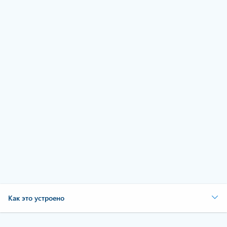
в облачных
вычислениях?
Начать работу с Azure
Как это устроено