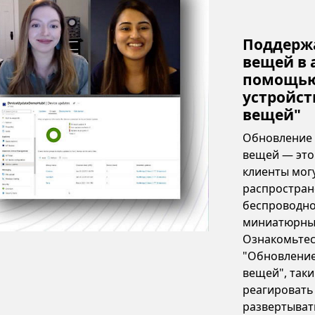
Поддержа
вещей в 
помощью
устройст
вещей"
Обновление 
вещей — это
клиенты мог
распростран
беспроводно
миниатюрных
Ознакомьтес
"Обновление
вещей", так
реагировать 
развертыват