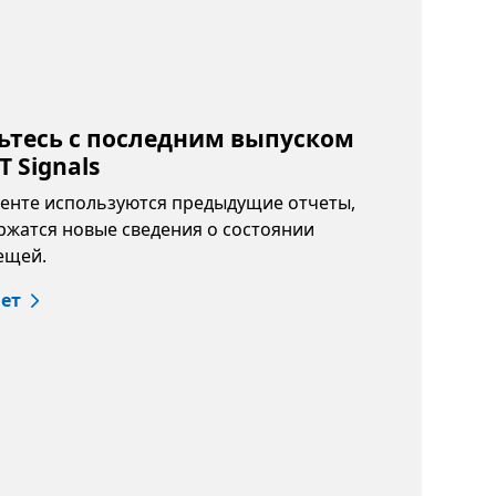
тесь с последним выпуском
T Signals
менте используются предыдущие отчеты,
ржатся новые сведения о состоянии
ещей.
чет