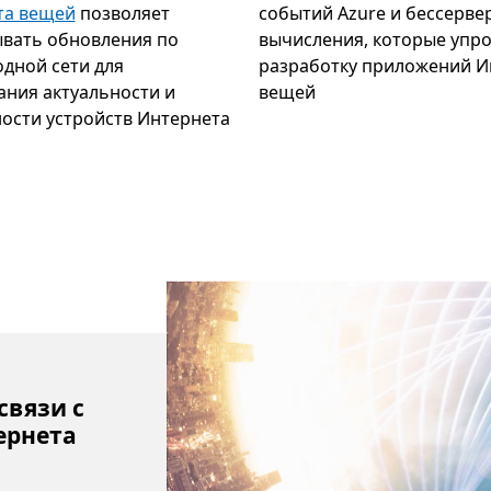
та вещей
позволяет
событий Azure и бессерве
вать обновления по
вычисления, которые упр
дной сети для
разработку приложений И
ния актуальности и
вещей
ости устройств Интернета
связи с
ернета