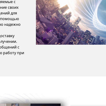
ляемые с
яние своих
щений для
 С помощью
но надежно
оставку
лучении.
ообщений с
ю работу при