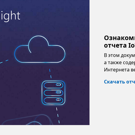
Ознакомь
отчета Io
В этом доку
а также соде
Интернета в
Скачать от