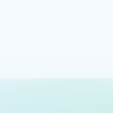
Защита ресурсов от
программ-шантажистов
Масштабное управление
Управляйте всеми данными вашей инфраструктуры и контролируйте их из
единого уровня управления в Azure.
Подробнее
Встроенные средства обеспечения безопасности и
соответствия требованиям
Храните данные в хранилищах Recovery Services, чтобы изолировать
резервные копии от производственных систем, при этом данные всегда
шифруются в неактивном состоянии с возможностью использования
управляемых клиентом ключей. Отслеживайте элементы управления, которые
усиливают киберустойчивость и помогают соблюдать ключевые
нормативные требования, такие как защита персональных данных, хранение
данных и безопасное восстановление.
Подробнее