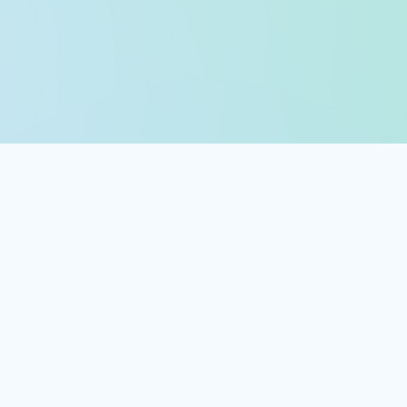
Оптимизированное долгосрочное хранение
Автоматически перемещайте данные длительного хранения в архивное
хранилище и экономьте на расходах.
Подробнее
Встроенные механизмы
обеспечения безопасности и
соответствия требованиям
34 000
Число специалистов в эквиваленте полного