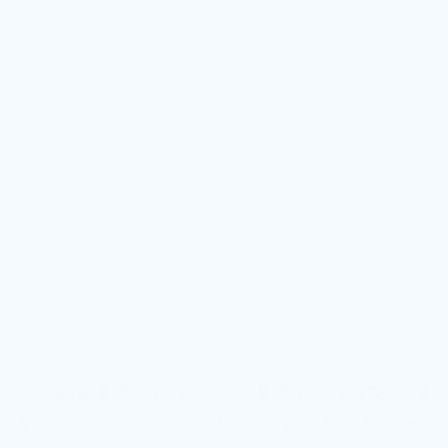
Гибкое ценообразование для
упрощения защиты данных
Модель ценообразования Azure Backup состоит из двух компонентов:
Защищенные экземпляры: основная единица
тарификации в Azure Backup. Платите за количество
экземпляров, защищенных службой резервного
копирования Azure.
Хранилище: выберите локально избыточное
хранилище (LRS) или геоизбыточное хранилище (GRS)
для своего резервного хранилища. Итоговая цена
зависит от объема данных, хранящихся в службе.
Эти два компонента отображаются как отдельные позиции в
ежемесячном счете Azure.
Посмотреть цены на Azure Backup