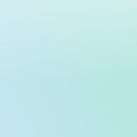
Защита от потери данных
Контролируйте и предотвращайте несанкционированный доступ с помощью
управления доступом на основе ролей Azure и MUA. Обеспечьте постоянную
возможность восстановления резервных копий от любых разрушительных
действий с помощью параметра "Неизменяемое хранилище",
предоставляющего встроенные оповещения о безопасности с
уведомлениями обо всех критических операциях в хранилищах.
Подробнее
Устойчивое хранилище
Храните резервные копии данных в разных регионах Azure и зонах
доступности, чтобы обеспечить непрерывность бизнес-процессов.
Поддерживайте шесть копий данных в двух парных регионах Azure с
помощью геоизбыточного хранилища (GRS).
Подробнее
Удаленное восстановление
Восстанавливайте данные во время сбоев или по мере необходимости с
помощью восстановления между регионами, а также восстанавливайте
данные в другую подписку с помощью восстановления между подписками.
Подробнее