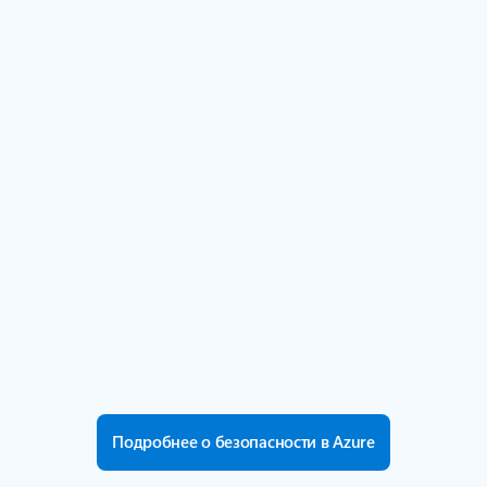
рабочего дня, работающих в Майкрософт над
инициативами в области безопасности.
Подробнее
15 000
Партнеры с узкой специализацией в области
безопасности.
Подробнее
>100
Сертификаты соответствия, включая более 50
для отдельных регионов и стран по всему
миру.
Подробнее
Подробнее о безопасности в Azure