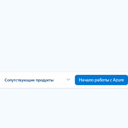
Azure Backup
Начало работы с Azure
Начало работы с Azure
Сопутствующие продукты
Защита данных