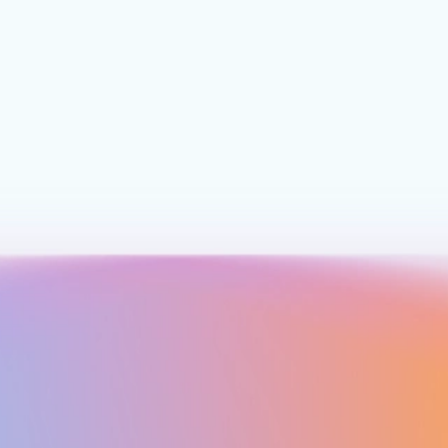
ЦЕНЫ
Экономьте с помощью
уникальных предложений
и конкурентных цен Azure
Контролируйте затраты на все развертывания
базы данных SQL Azure, применяя
сниженные цены на
Преимущество
гибридного использования Azure
к своим
лицензиям. Еще больше увеличьте свою
экономию, внося предоплату за