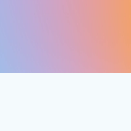
прогнозируемые рабочие нагрузки с
помощью
цен на резервирование Azure
.
Подробнее:
Цены на Виртуальные машины SQL Server Enterprise
Цены на Управляемый экземпляр SQL Azure
Цены на Базу данных SQL Azure
Сравнение цены и
производительности