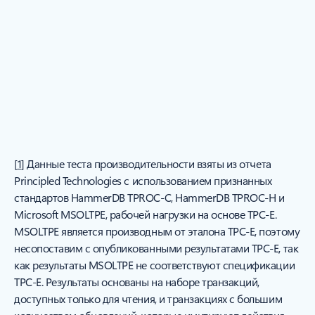
управляемого
экземпляра SQL Azure
Выполняйте критически важные требования до пяти раз быстрее,
1
а затраты до 93% меньше, чем у SQL Server на AWS RDS.
Прочтите отчет
[
1
] Данные теста производительности взяты из отчета
Principled Technologies с использованием признанных
стандартов HammerDB TPROC-C, HammerDB TPROC-H и
Microsoft MSOLTPE, рабочей нагрузки на основе TPC-E.
MSOLTPE является производным от эталона TPC-E, поэтому
несопоставим с опубликованными результатами TPC-E, так
как результаты MSOLTPE не соответствуют спецификации
TPC-E. Результаты основаны на наборе транзакций,
доступных только для чтения, и транзакциях с большим