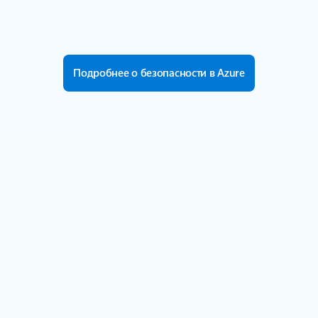
для отдельных регионов и стран по всему
миру.
Подробнее
Подробнее о безопасности в Azure