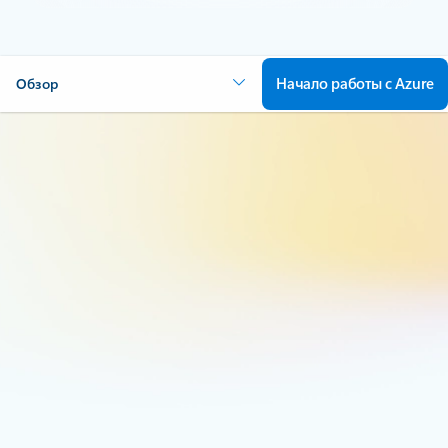
Начало работы с Azure
Обзор
Испытайте инновации SQL в
Azure
Миграция рабочих нагрузок SQL
Перейдите на SQL Server на виртуальных машинах Azure и
сохраните полную совместимость с SQL Server и доступ
на уровне ОС.
Подробнее