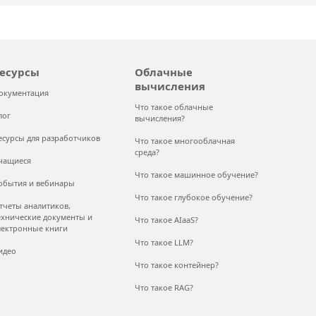
есурсы
Облачные
вычисления
окументация
Что такое облачные
лог
вычисления?
есурсы для разработчиков
Что такое многооблачная
среда?
чащиеся
Что такое машинное обучение?
обытия и вебинары
Что такое глубокое обучение?
тчеты аналитиков,
ехнические документы и
Что такое AIaaS?
лектронные книги
Что такое LLM?
идео
Что такое контейнер?
Что такое RAG?