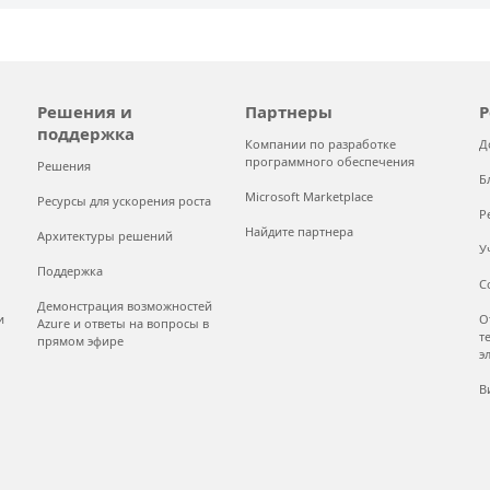
Решения и
Партнеры
Р
поддержка
Компании по разработке
Д
программного обеспечения
Решения
Б
Microsoft Marketplace
Ресурсы для ускорения роста
Р
Найдите партнера
Архитектуры решений
У
Поддержка
С
Демонстрация возможностей
и
О
Azure и ответы на вопросы в
т
прямом эфире
э
В