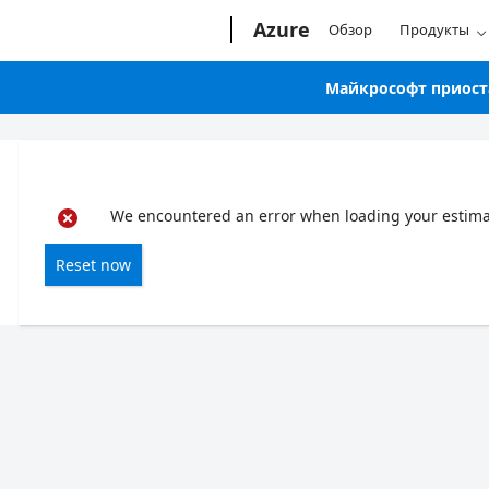
Microsoft
Azure
Обзор
Продукты
Майкрософт приоста
We encountered an error when loading your estimate
Reset now