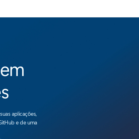
tem
es
suas aplicações,
 GitHub e de uma