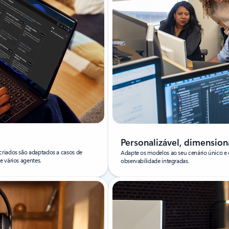
Personalizável, dimension
criados são adaptados a casos de
Adapte os modelos ao seu cenário único 
e vários agentes.
observabilidade integradas.