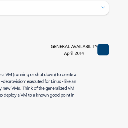
GENERAL AVAILABILITY
April 2014
e a VM (running or shut down) to create a
deprovision’ executed for Linux - like an
oy new VMs. Think of the generalized VM
 to deploy a VM to a known good point in