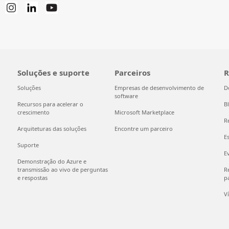
Soluções e suporte
Parceiros
R
Soluções
Empresas de desenvolvimento de
D
software
Recursos para acelerar o
B
crescimento
Microsoft Marketplace
R
Arquiteturas das soluções
Encontre um parceiro
E
Suporte
E
Demonstração do Azure e
transmissão ao vivo de perguntas
Re
e respostas
pa
V