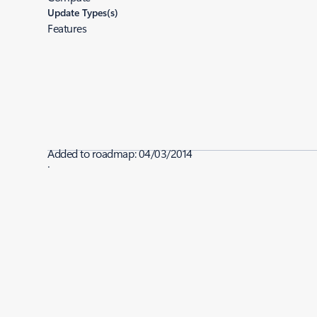
Update Types(s)
Features
Added to roadmap:
04/03/2014
|
Last modified:
04/03/2014
Share