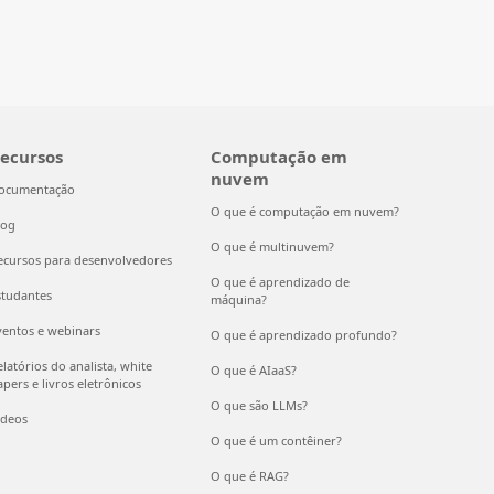
ecursos
Computação em
nuvem
ocumentação
O que é computação em nuvem?
log
O que é multinuvem?
ecursos para desenvolvedores
O que é aprendizado de
studantes
máquina?
ventos e webinars
O que é aprendizado profundo?
latórios do analista, white
O que é AIaaS?
pers e livros eletrônicos
O que são LLMs?
ídeos
O que é um contêiner?
O que é RAG?