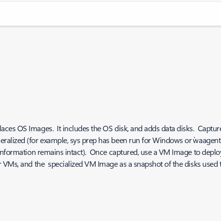
ces OS Images. It includes the OS disk, and adds data disks. Captur
lized (for example, sys prep has been run for Windows or `waagent –
 information remains intact). Once captured, use a VM Image to depl
r VMs, and the specialized VM Image as a snapshot of the disks used