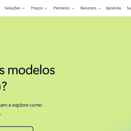
Soluções
Preços
Parceiros
Recursos
Aprenda
Su
es modelos
)?
nam e explore como
.