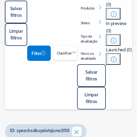
(0)
Salvar
Produtos
filtros
In preview
Status
(0)
Limpar
Tipo de
filtros
atualização
Launched (0)
Filter
Classificar
Novo ou
atualizado
Salvar
filtros
Limpar
filtros
ID: speechsdkupdatejune2018