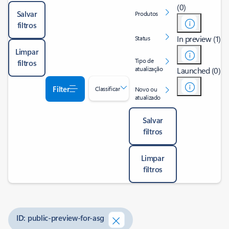
(0)
Salvar
Produtos
filtros
In preview (1)
Status
Limpar
Tipo de
filtros
atualização
Launched (0)
Filter
Classificar
Novo ou
atualizado
Salvar
filtros
Limpar
filtros
ID: public-preview-for-asg