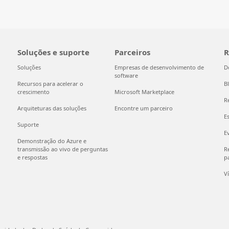
Soluções e suporte
Parceiros
R
Soluções
Empresas de desenvolvimento de
D
software
Recursos para acelerar o
B
crescimento
Microsoft Marketplace
R
Arquiteturas das soluções
Encontre um parceiro
E
Suporte
E
Demonstração do Azure e
transmissão ao vivo de perguntas
Re
e respostas
pa
V