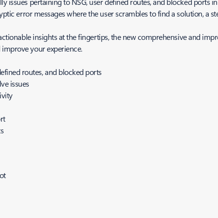
y issues pertaining to NSG, user defined routes, and blocked ports in
cryptic error messages where the user scrambles to find a solution, a
nd actionable insights at the fingertips, the new comprehensive and 
d improve your experience.
defined routes, and blocked ports
lve issues
ivity
rt
ts
ot