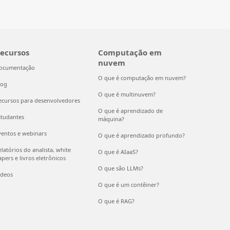
ecursos
Computação em
nuvem
ocumentação
O que é computação em nuvem?
log
O que é multinuvem?
ecursos para desenvolvedores
O que é aprendizado de
studantes
máquina?
ventos e webinars
O que é aprendizado profundo?
latórios do analista, white
O que é AIaaS?
pers e livros eletrônicos
O que são LLMs?
ídeos
O que é um contêiner?
O que é RAG?