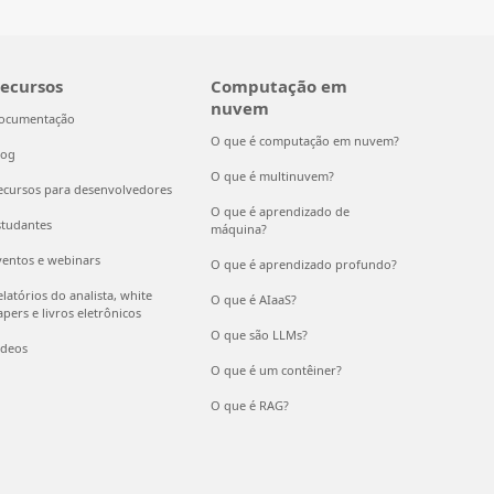
ecursos
Computação em
nuvem
ocumentação
O que é computação em nuvem?
log
O que é multinuvem?
ecursos para desenvolvedores
O que é aprendizado de
studantes
máquina?
ventos e webinars
O que é aprendizado profundo?
latórios do analista, white
O que é AIaaS?
pers e livros eletrônicos
O que são LLMs?
ídeos
O que é um contêiner?
O que é RAG?