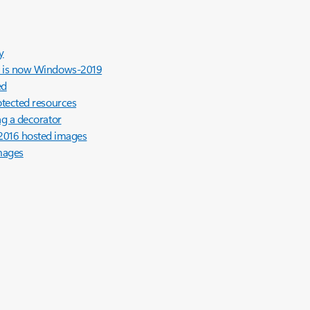
y
nes is now Windows-2019
ed
rotected resources
ing a decorator
2016 hosted images
mages