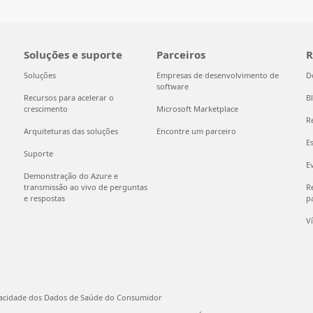
Soluções e suporte
Parceiros
R
Soluções
Empresas de desenvolvimento de
D
software
Recursos para acelerar o
B
crescimento
Microsoft Marketplace
R
Arquiteturas das soluções
Encontre um parceiro
E
Suporte
E
Demonstração do Azure e
transmissão ao vivo de perguntas
Re
e respostas
pa
V
vacidade dos Dados de Saúde do Consumidor