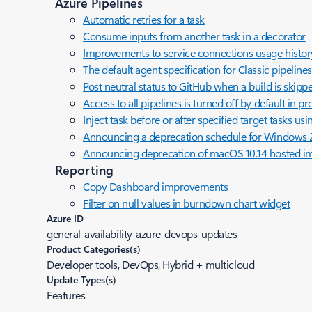
Azure Pipelines
Automatic retries for a task
Consume inputs from another task in a decorator
Improvements to service connections usage histor
The default agent specification for Classic pipeli
Post neutral status to GitHub when a build is skipp
Access to all pipelines is turned off by default in p
Inject task before or after specified target tasks us
Announcing a deprecation schedule for Windows 
Announcing deprecation of macOS 10.14 hosted i
Reporting
Copy Dashboard improvements
Filter on null values in burndown chart widget
Azure ID
general-availability-azure-devops-updates
Product Categories(s)
Developer tools, DevOps, Hybrid + multicloud
Update Types(s)
Features