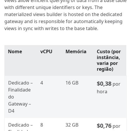
views allow efficient querying of data from a base table
with different unique identifiers or keys. The
materialized views builder is hosted on the dedicated
gateway and is responsible for automatically keeping
views in sync with writes to the base table.
Nome
vCPU
Memória
Custo (por
instância,
varia por
região)
Dedicado –
4
16 GB
$0,38
por
Finalidade
hora
do
Gateway –
D4
Dedicado –
8
32 GB
$0,76
por