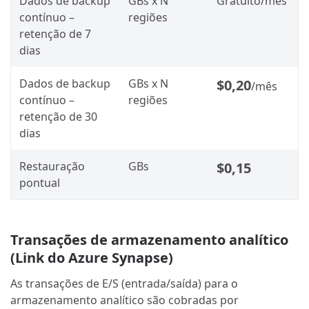
Dados de backup
GBs x N
Gratuito/mês
contínuo –
regiões
retenção de 7
dias
Dados de backup
GBs x N
$0,20
/mês
contínuo –
regiões
retenção de 30
dias
Restauração
GBs
$0,15
pontual
Transações de armazenamento analítico
(Link do Azure Synapse)
As transações de E/S (entrada/saída) para o
armazenamento analítico são cobradas por