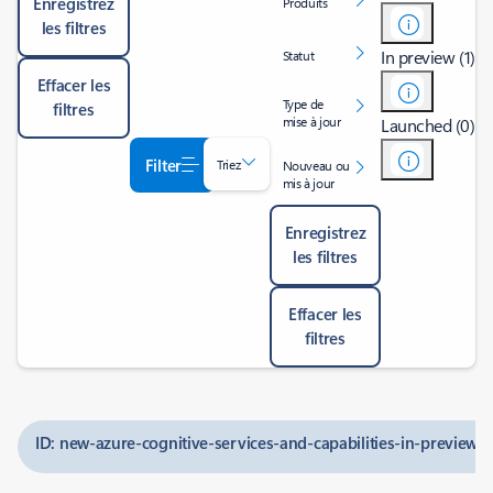
Enregistrez
Produits
les filtres
In preview (1)
Statut
Effacer les
Type de
filtres
mise à jour
Launched (0)
Filter
Triez
Nouveau ou
mis à jour
Enregistrez
les filtres
Effacer les
filtres
ID: new-azure-cognitive-services-and-capabilities-in-preview