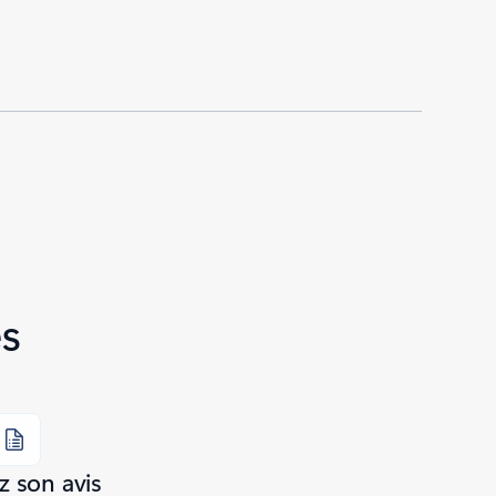
s
 son avis