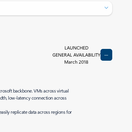
LAUNCHED
GENERAL AVAILABILITY
March 2018
crosoft backbone. VMs across virtual
idth, low-latency connection across
asily replicate data across regions for