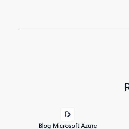
Added to roadmap:
03/30/2018
|
Last modified:
03/30/2018
Share
Blog Microsoft Azure