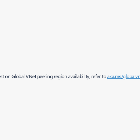
test on Global VNet peering region availability, refer to
aka.ms/globalvn