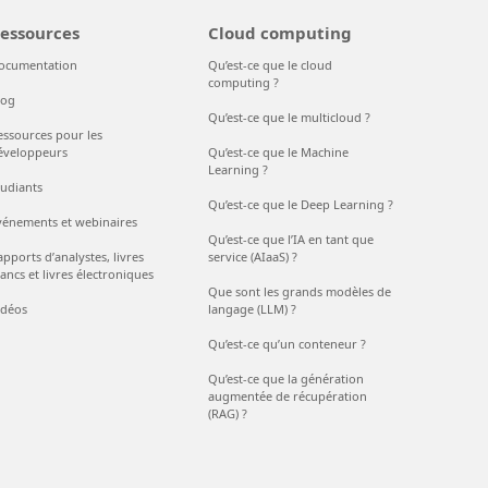
essources
Cloud computing
ocumentation
Qu’est-ce que le cloud
computing ?
log
Qu’est-ce que le multicloud ?
essources pour les
éveloppeurs
Qu’est-ce que le Machine
Learning ?
tudiants
Qu’est-ce que le Deep Learning ?
vénements et webinaires
Qu’est-ce que l’IA en tant que
pports d’analystes, livres
service (AIaaS) ?
ancs et livres électroniques
Que sont les grands modèles de
idéos
langage (LLM) ?
Qu’est-ce qu’un conteneur ?
Qu’est-ce que la génération
augmentée de récupération
(RAG) ?