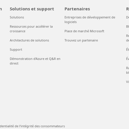
n
Solutions et support
Partenaires
R
Solutions
Entreprises de développement de
D
logiciels
Ressources pour accélérer la
B
croissance
Place de marché Microsoft
R
Architectures de solutions
Trouvez un partenaire
d
Support
É
Démonstration d’Azure et Q&R en
É
direct
Ra
bl
V
dentialité de l’intégrité des consommateurs