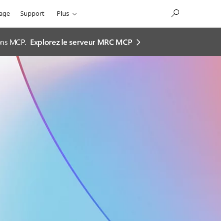
sage
Support
Plus
ions MCP.
Explorez le serveur MRC MCP