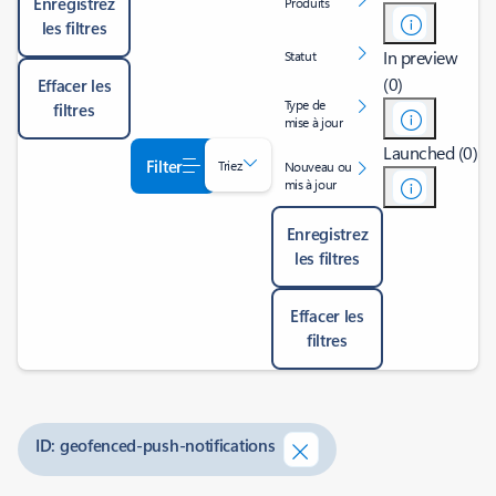
Enregistrez
Produits
les filtres
In preview
Statut
(0)
Effacer les
Type de
filtres
mise à jour
Launched (0)
Filter
Triez
Nouveau ou
mis à jour
Enregistrez
les filtres
Effacer les
filtres
ID: geofenced-push-notifications