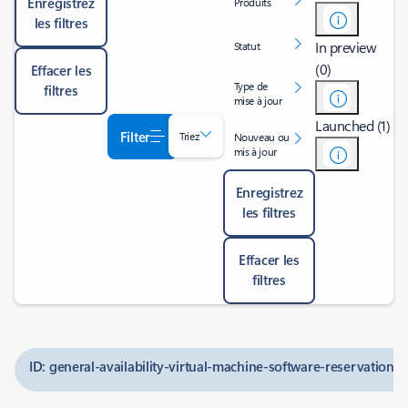
Enregistrez
Produits
les filtres
In preview
Statut
(0)
Effacer les
Type de
filtres
mise à jour
Launched (1)
Filter
Triez
Nouveau ou
mis à jour
Enregistrez
les filtres
Effacer les
filtres
ID: general-availability-virtual-machine-software-reservations