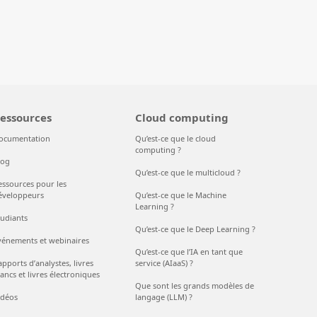
essources
Cloud computing
ocumentation
Qu’est-ce que le cloud
computing ?
log
Qu’est-ce que le multicloud ?
essources pour les
éveloppeurs
Qu’est-ce que le Machine
Learning ?
tudiants
Qu’est-ce que le Deep Learning ?
vénements et webinaires
Qu’est-ce que l’IA en tant que
pports d’analystes, livres
service (AIaaS) ?
ancs et livres électroniques
Que sont les grands modèles de
idéos
langage (LLM) ?