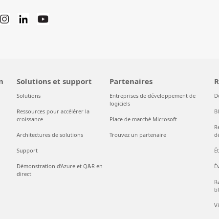
n
Solutions et support
Partenaires
R
Solutions
Entreprises de développement de
D
logiciels
Ressources pour accélérer la
B
croissance
Place de marché Microsoft
R
Architectures de solutions
Trouvez un partenaire
d
Support
É
Démonstration d’Azure et Q&R en
É
direct
Ra
bl
V