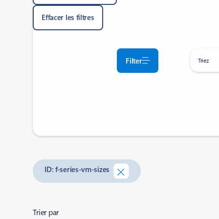
Effacer les filtres
Filter
Triez
ID: f-series-vm-sizes
Trier par