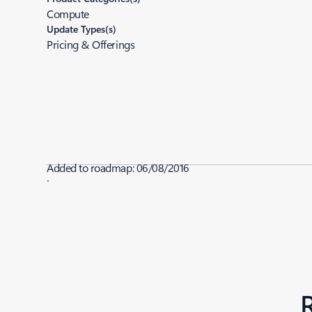
Compute
Update Types(s)
Pricing & Offerings
Added to roadmap:
06/08/2016
|
Last modified:
06/08/2016
Share