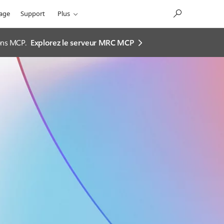
sage
Support
Plus
ions MCP.
Explorez le serveur MRC MCP