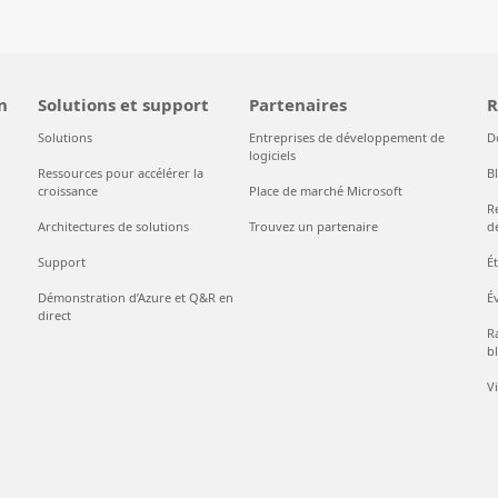
n
Solutions et support
Partenaires
R
Solutions
Entreprises de développement de
D
logiciels
Ressources pour accélérer la
B
croissance
Place de marché Microsoft
R
Architectures de solutions
Trouvez un partenaire
d
Support
É
Démonstration d’Azure et Q&R en
É
direct
Ra
bl
V