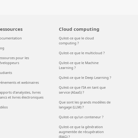
essources
Cloud computing
ocumentation
Qu’est-ce que le cloud
computing ?
log
Qu’est-ce que le multicloud ?
essources pour les
éveloppeurs
Qu’est-ce que le Machine
Learning ?
tudiants
Qu’est-ce que le Deep Learning ?
vénements et webinaires
Qu’est-ce que l’IA en tant que
pports d’analystes, livres
service (AIaaS) ?
ancs et livres électroniques
Que sont les grands modèles de
idéos
langage (LLM) ?
Qu’est-ce qu’un conteneur ?
Qu’est-ce que la génération
augmentée de récupération
(RAG) ?