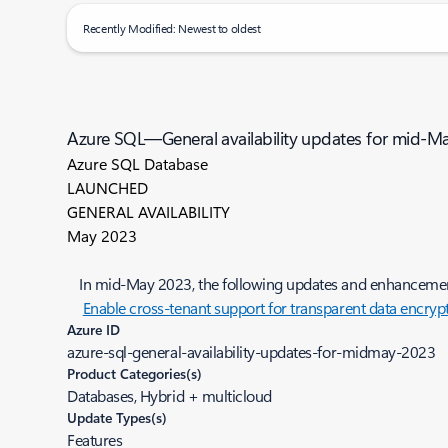
Recently Modified: Newest to oldest
Azure SQL—General availability updates for mid-M
Azure SQL Database
LAUNCHED
GENERAL AVAILABILITY
May 2023
In mid-May 2023, the following updates and enhancem
Enable cross-tenant support for transparent data encr
Azure ID
azure-sql-general-availability-updates-for-midmay-2023
Product Categories(s)
Databases, Hybrid + multicloud
Update Types(s)
Features