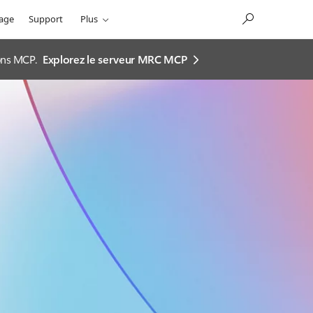
sage
Support
Plus
ions MCP.
Explorez le serveur MRC MCP