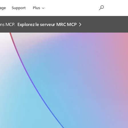
sage
Support
Plus
ions MCP.
Explorez le serveur MRC MCP