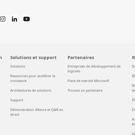
n
Solutions et support
Partenaires
R
Solutions
Entreprises de développement de
D
logiciels
Ressources pour accélérer la
B
croissance
Place de marché Microsoft
R
Architectures de solutions
Trouvez un partenaire
d
Support
É
Démonstration d’Azure et Q&R en
É
direct
Ra
bl
V