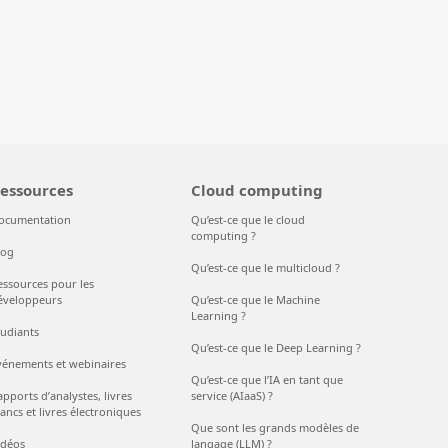
essources
Cloud computing
ocumentation
Qu’est-ce que le cloud
computing ?
log
Qu’est-ce que le multicloud ?
essources pour les
éveloppeurs
Qu’est-ce que le Machine
Learning ?
tudiants
Qu’est-ce que le Deep Learning ?
vénements et webinaires
Qu’est-ce que l’IA en tant que
pports d’analystes, livres
service (AIaaS) ?
ancs et livres électroniques
Que sont les grands modèles de
idéos
langage (LLM) ?