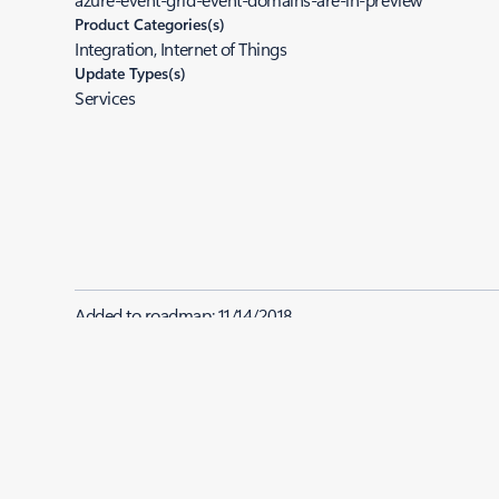
Product Categories(s)
Integration, Internet of Things
Update Types(s)
Services
Added to roadmap:
11/14/2018
|
Last modified:
11/14/2018
Share