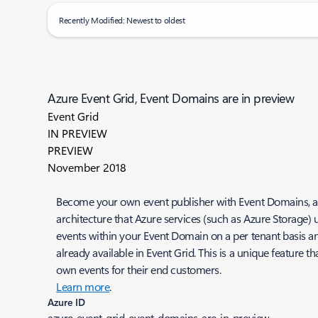
Recently Modified: Newest to oldest
Azure Event Grid, Event Domains are in preview
Event Grid
IN PREVIEW
PREVIEW
November 2018
Become your own event publisher with Event Domains, a f
architecture that Azure services (such as Azure Storage)
events within your Event Domain on a per tenant basis an
already available in Event Grid. This is a unique feature
own events for their end customers.
Learn more
.
Azure ID
azure-event-grid-event-domains-are-in-preview