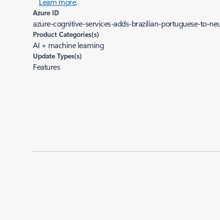
Learn more
.
Azure ID
azure-cognitive-services-adds-brazilian-portuguese-to-neu
Product Categories(s)
AI + machine learning
Update Types(s)
Features
Added to roadmap:
03/13/2020
|
Last modified:
03/13/2020
Share