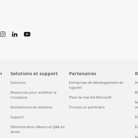
n
Solutions et support
Partenaires
R
Solutions
Entreprises de développement de
D
logiciels
Ressources pour accélérer la
B
croissance
Place de marché Microsoft
R
Architectures de solutions
Trouvez un partenaire
d
Support
É
Démonstration d’Azure et Q&R en
É
direct
Ra