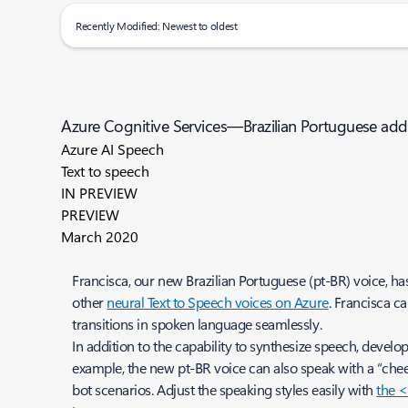
Recently Modified: Newest to oldest
Azure Cognitive Services—Brazilian Portuguese add
Azure AI Speech
Text to speech
IN PREVIEW
PREVIEW
March 2020
Francisca, our new Brazilian Portuguese (pt-BR) voice, h
other
neural Text to Speech voices on Azure
. Francisca c
transitions in spoken language seamlessly.
In addition to the capability to synthesize speech, develop
example, the new pt-BR voice can also speak with a “cheer
bot scenarios. Adjust the speaking styles easily with
the <