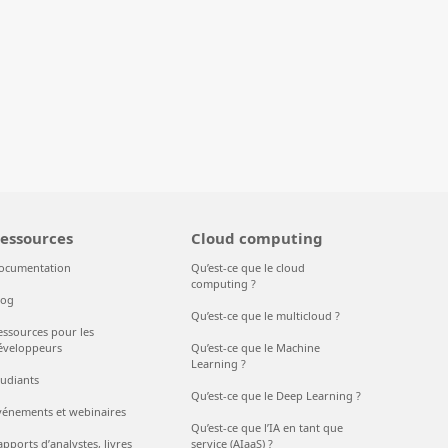
essources
Cloud computing
ocumentation
Qu’est-ce que le cloud
computing ?
log
Qu’est-ce que le multicloud ?
essources pour les
éveloppeurs
Qu’est-ce que le Machine
Learning ?
tudiants
Qu’est-ce que le Deep Learning ?
vénements et webinaires
Qu’est-ce que l’IA en tant que
pports d’analystes, livres
service (AIaaS) ?