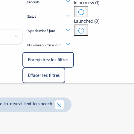
In preview (1)
Produits
Statut
Launched (0)
Type de mise à jour
Nouveau ou mis à jour
Enregistrez les filtres
Effacer les filtres
e-to-neural-text-to-speech