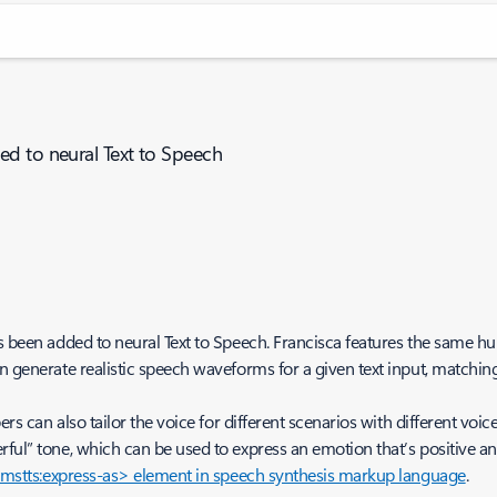
ed to neural Text to Speech
as been added to neural Text to Speech. Francisca features the same h
an generate realistic speech waveforms for a given text input, matching
ers can also tailor the voice for different scenarios with different voic
ful” tone, which can be used to express an emotion that’s positive and 
mstts:express-as> element in speech synthesis markup language
.