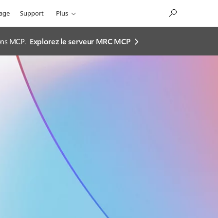
sage
Support
Plus
ions MCP.
Explorez le serveur MRC MCP