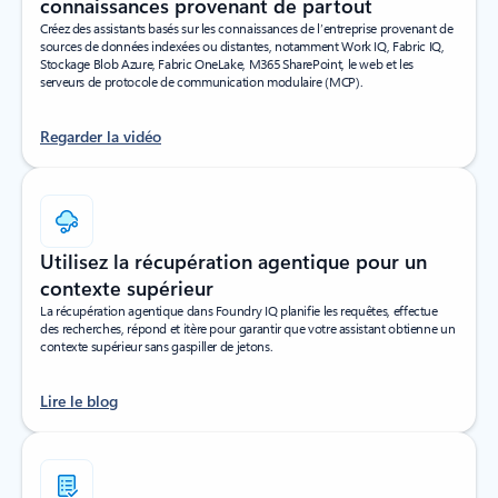
connaissances provenant de partout
Créez des assistants basés sur les connaissances de l’entreprise provenant de
sources de données indexées ou distantes, notamment Work IQ, Fabric IQ,
Stockage Blob Azure, Fabric OneLake, M365 SharePoint, le web et les
serveurs de protocole de communication modulaire (MCP).
Regarder la vidéo
Utilisez la récupération agentique pour un
contexte supérieur
La récupération agentique dans Foundry IQ planifie les requêtes, effectue
des recherches, répond et itère pour garantir que votre assistant obtienne un
contexte supérieur sans gaspiller de jetons.
Lire le blog