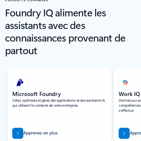
Foundry IQ alimente les
assistants avec des
connaissances provenant de
partout
Affichage de la diapositive 1 de 5
Microsoft Foundry
Work IQ
Créez, optimisez et gérez des applications et des assistants IA
Donnez aux ass
qui utilisent le contexte de votre entreprise.
compréhension 
s’effectue.
Apprenez-en plus
Appre