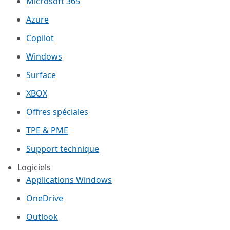
Microsoft 365
Azure
Copilot
Windows
Surface
XBOX
Offres spéciales
TPE & PME
Support technique
Logiciels
Applications Windows
OneDrive
Outlook