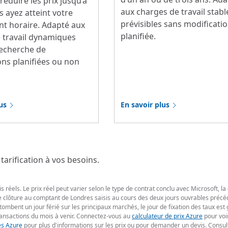
éduire les prix jusqu’à
aux charges de travail stabl
 ayez atteint votre
prévisibles sans modificati
t horaire. Adapté aux
planifiée.
 travail dynamiques
recherche de
ons planifiées ou non
us
En savoir plus
tarification à vos besoins.
 réels. Le prix réel peut varier selon le type de contrat conclu avec Microsoft, la
 de clôture au comptant de Londres saisis au cours des deux jours ouvrables précéd
 tombent un jour férié sur les principaux marchés, le jour de fixation des taux es
ransactions du mois à venir. Connectez-vous au
calculateur de prix Azure
pour voir
es Azure
pour plus d'informations sur les prix ou pour demander un devis. Consul