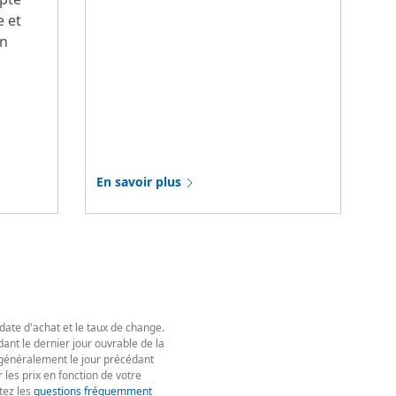
e et
on
En savoir plus
 date d'achat et le taux de change.
ant le dernier jour ouvrable de la
t généralement le jour précédant
 les prix en fonction de votre
tez les
questions fréquemment