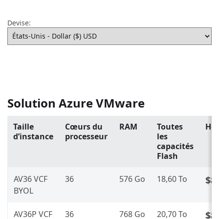
Devise:
Solution Azure VMware
Taille
Cœurs du
RAM
Toutes
Hor
d’instance
processeur
les
capacités
Flash
AV36 VCF
36
576 Go
18,60 To
$8
BYOL
AV36P VCF
36
768 Go
20,70 To
$8