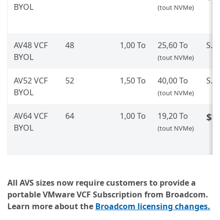
BYOL
(tout NVMe)
AV48 VCF
48
1,00 To
25,60 To
S.O.
BYOL
(tout NVMe)
AV52 VCF
52
1,50 To
40,00 To
S.O.
BYOL
(tout NVMe)
AV64 VCF
64
1,00 To
19,20 To
$1
BYOL
(tout NVMe)
All AVS sizes now require customers to provide a
portable VMware VCF Subscription from Broadcom.
Learn more about the
Broadcom licensing changes.