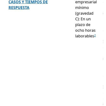
CASOS Y TIEMPOS DE
empresarial
e
RESPUESTA
mínimo
m
(gravedad
(
C): En un
C
plazo de
p
ocho horas
o
laborables
l
2
I
e
m
(
B
p
c
h
I
e
c
(