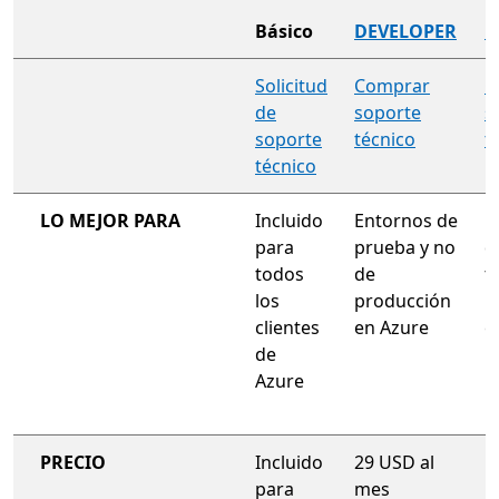
Básico
DEVELOPER
E
plan de soporte técnico para toda la organización
Solicitud
Comprar
C
de
soporte
s
soporte
técnico
t
técnico
LO MEJOR PARA
Incluido
Entornos de
E
para
prueba y no
d
todos
de
t
los
producción
p
clientes
en Azure
e
de
Azure
PRECIO
Incluido
29 USD al
1
para
mes
m