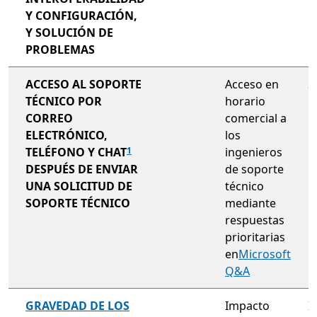
Y CONFIGURACIÓN,
Y SOLUCIÓN DE
PROBLEMAS
no incluido
ACCESO AL SOPORTE
Acceso en
2
TÉCNICO POR
horario
CORREO
comercial a
ELECTRÓNICO,
los
TELÉFONO Y CHAT
ingenieros
1
DESPUÉS DE ENVIAR
de soporte
UNA SOLICITUD DE
técnico
SOPORTE TÉCNICO
mediante
respuestas
prioritarias
en
Microsoft
Q&A
no incluido
GRAVEDAD DE LOS
Impacto
I