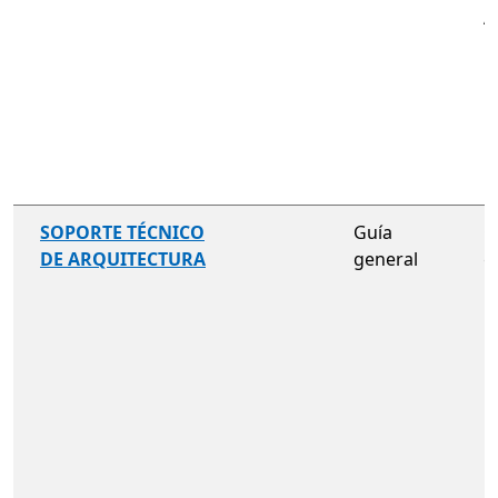
A
p
u
no incluido
SOPORTE TÉCNICO
Guía
G
DE ARQUITECTURA
general
g