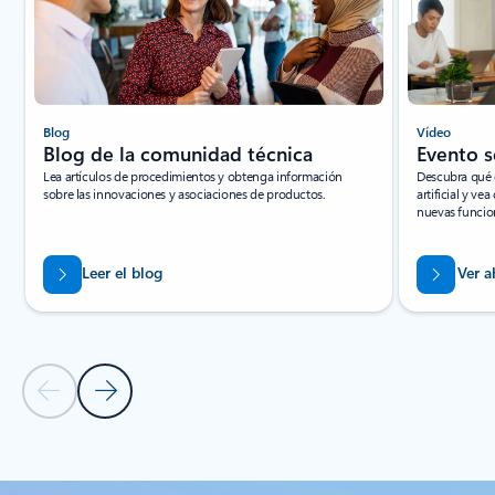
Blog
Vídeo
Blog de la comunidad técnica
Evento so
Lea artículos de procedimientos y obtenga información
Descubra qué e
sobre las innovaciones y asociaciones de productos.
artificial y v
nuevas funcio
Leer el blog
Ver a
Diapositiva anterior
Diapositiva siguiente
Volver a la sección de recursos