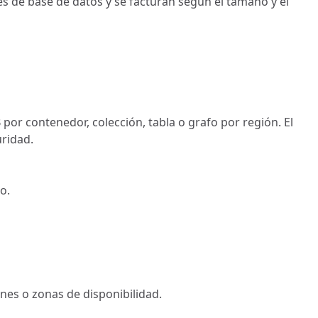
 de base de datos y se facturan según el tamaño y el
r contenedor, colección, tabla o grafo por región. El
uridad.
o.
nes o zonas de disponibilidad.