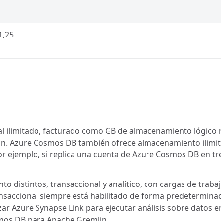
1,25
ilimitado, facturado como GB de almacenamiento lógico re
ión. Azure Cosmos DB también ofrece almacenamiento ilimit
or ejemplo, si replica una cuenta de Azure Cosmos DB en tr
o distintos, transaccional y analítico, con cargas de trab
ransaccional siempre está habilitado de forma predetermina
izar Azure Synapse Link para ejecutar análisis sobre dato
os DB para Apache Gremlin.