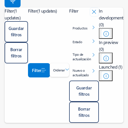
Filter
(1
Filter
(1 updates)
Filter
In
updates)
development
(0)
Guardar
Productos
filtros
In preview
Estado
(0)
Borrar
Tipo de
filtros
actualización
Launched (1)
Filter
Ordenar
Nuevo o
actualizado
Guardar
filtros
Borrar
filtros