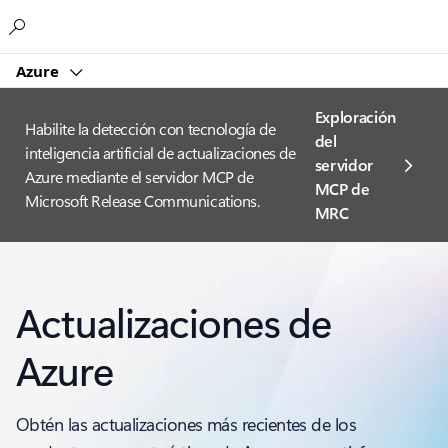
Microsoft
Azure
Exploración
Habilite la detección con tecnología de
del
inteligencia artificial de actualizaciones de
servidor
Azure mediante el servidor MCP de
MCP de
Microsoft Release Communications.
MRC
Actualizaciones de
Azure
Obtén las actualizaciones más recientes de los