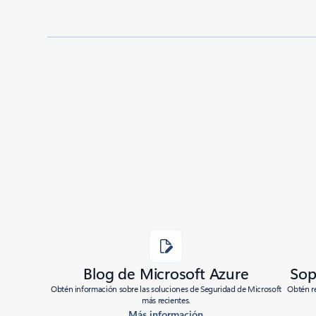
Added to roadmap:
05/12/2021
|
Last modified:
05/12/2021
Share
Blog de Microsoft Azure
Sop
Obtén información sobre las soluciones de Seguridad de Microsoft
Obtén re
más recientes.
Más información