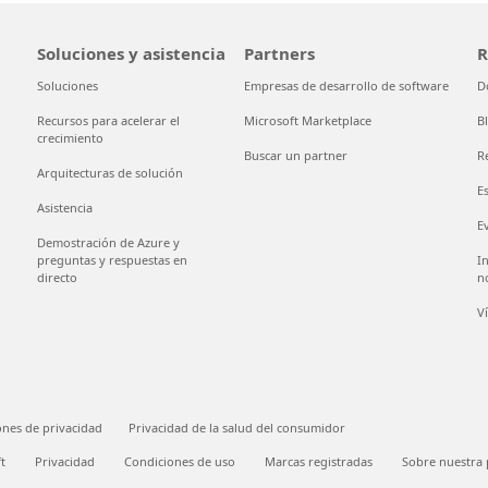
Soluciones y asistencia
Partners
R
Soluciones
Empresas de desarrollo de software
D
Recursos para acelerar el
Microsoft Marketplace
B
crecimiento
Buscar un partner
R
Arquitecturas de solución
E
Asistencia
E
Demostración de Azure y
preguntas y respuestas en
I
directo
n
V
ones de privacidad
Privacidad de la salud del consumidor
t
Privacidad
Condiciones de uso
Marcas registradas
Sobre nuestra 