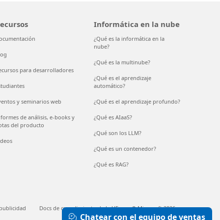
ecursos
Informática en la nube
ocumentación
¿Qué es la informática en la
nube?
log
¿Qué es la multinube?
ecursos para desarrolladores
¿Qué es el aprendizaje
studiantes
automático?
ventos y seminarios web
¿Qué es el aprendizaje profundo?
nformes de análisis, e-books y
¿Qué es AIaaS?
otas del producto
¿Qué son los LLM?
ídeos
¿Qué es un contenedor?
¿Qué es RAG?
publicidad
Docs de cumplimiento de la UE
© Microsoft 2026
Chatear con el equipo de ventas