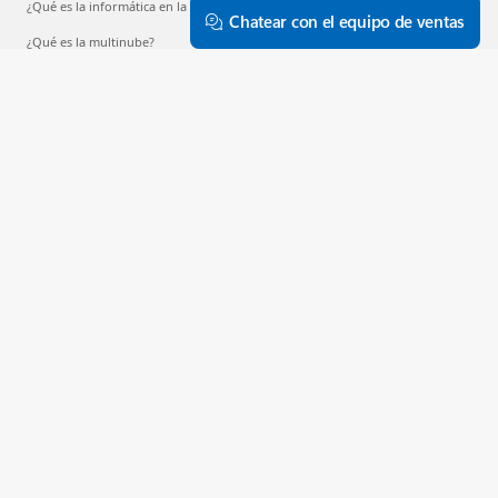
¿Qué es la informática en la nube?
Chatear con el equipo de ventas
¿Qué es la multinube?
¿Qué es el aprendizaje automático?
¿Qué es el aprendizaje profundo?
¿Qué es AIaaS?
¿Qué son los LLM?
¿Qué es un contenedor?
¿Qué es RAG?
Español (España, alfabetización internacional)
Tus opciones de privacidad
Privacidad de la salud del consumidor
Ponte en contacto con Microsoft
Privacidad
Condiciones de uso
Marcas registradas
Sobre nuestra publicidad